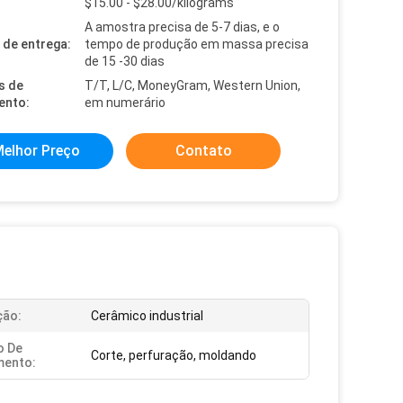
$15.00 - $28.00/kilograms
A amostra precisa de 5-7 dias, e o
de entrega:
tempo de produção em massa precisa
de 15 -30 dias
s de
T/T, L/C, MoneyGram, Western Union,
ento:
em numerário
elhor Preço
Contato
ção:
Cerâmico industrial
o De
Corte, perfuração, moldando
mento: