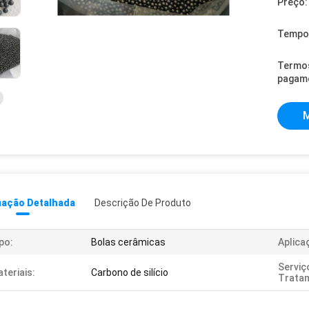
Preço:
Tempo 
Termo
pagam
M
mação Detalhada
Descrição De Produto
po:
Bolas cerâmicas
Aplica
Serviç
teriais:
Carbono de silício
Trata