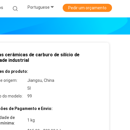
Portuguese
os
Pedir um orçamento
s cerâmicas de carburo de silício de
ade industrial
es do produto:
de origem:
Jiangsu, China
SI
 do modelo:
99
ões de Pagamento e Envio:
dade de
1 kg
mínima: