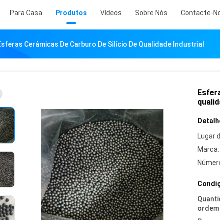
Para Casa
Produtos
Vídeos
Sobre Nós
Contacte-N
Esferas Cerâmicas De Carburo De Silício De Qualidade Industrial
Esfera
qualid
Detalh
Lugar 
Marca:
Número
Condiç
Quanti
ordem 