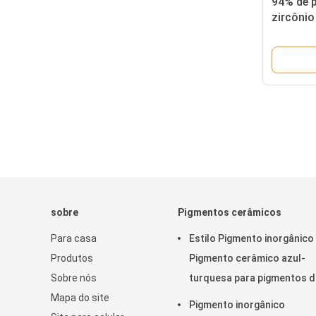
94% de 
zircônio
competit
sobre
Pigmentos cerâmicos
Para casa
Estilo Pigmento inorgânico
Produtos
Pigmento cerâmico azul-
Sobre nós
turquesa para pigmentos d
Mapa do site
tinta
Pigmento inorgânico