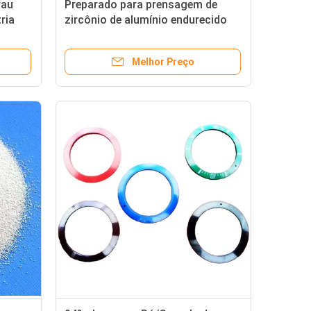
rau
Preparado para prensagem de
ria
zircônio de alumínio endurecido
em pó granulado para aplicações
duradouras
Melhor Preço