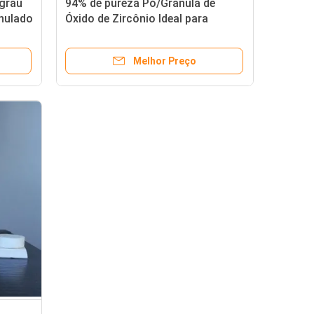
 grau
94% de pureza Pó/Granula de
anulado
Óxido de Zircônio Ideal para
vermelho/preto/amarelo/verde/marrom/azul
Melhor Preço