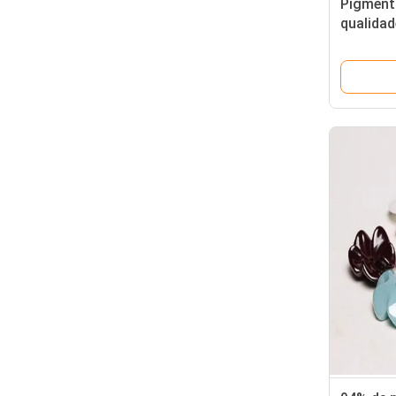
Pigment
qualidad
215-720