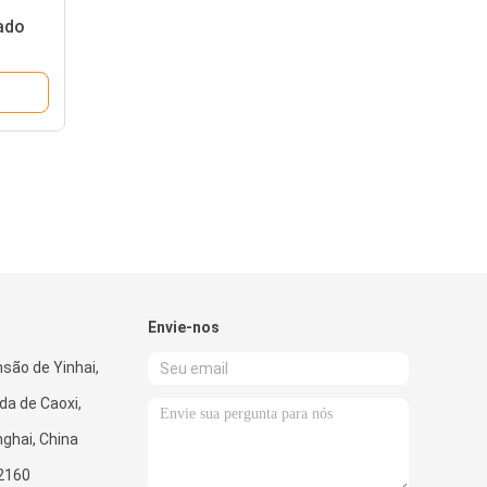
ado
Envie-nos
são de Yinhai,
da de Caoxi,
ghai, China
2160