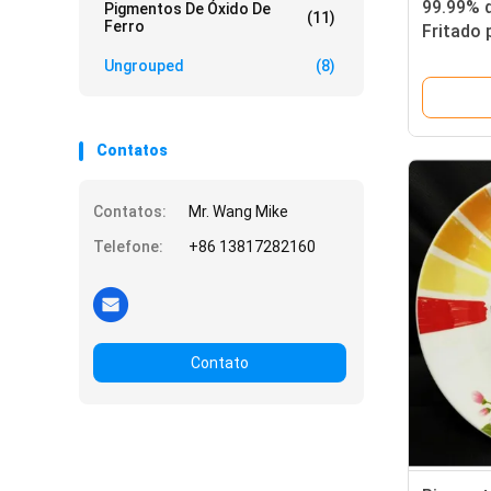
99.99% 
Pigmentos De Óxido De
(11)
Ferro
Fritado 
n.o 659
Ungrouped
(8)
Contatos
Contatos:
Mr. Wang Mike
Telefone:
+86 13817282160
Contato