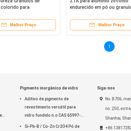
pureza Grânulos de
ZTA para alumínio zircônio
 colorido para
endurecido em pó ou granul
ividade industrial
Melhor Preço
Melhor Preço
1
Pigmento inorgânico de vidro
Siga-nos
Aditivo de pigmento de
No. B706, man
revestimento versátil para
no. 250, estra
e
vidro fundido n.o CAS 65997-
Shanhai, Shan
18-4 / 68187-49-5
Si-Pb-B / Co-Zn Cr2O4 Pó de
+86 1381728