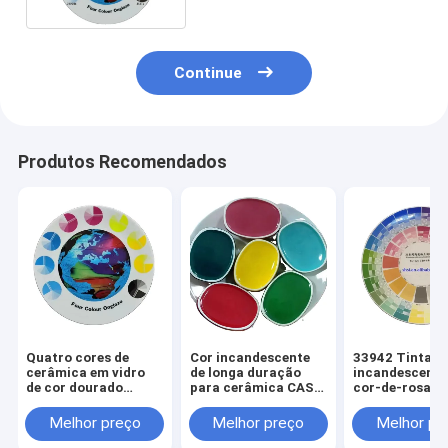
Continue
Produtos Recomendados
Quatro cores de
Cor incandescente
33942 Tinta
cerâmica em vidro
de longa duração
incandescente
de cor dourado
para cerâmica CAS
cor-de-rosa p
Stannate roxo e
n.o 65997-18-4 /
borracha de pl
combinação de óxido
1345-24-0
Melhor preço
Melhor preço
Melhor pr
de ferro