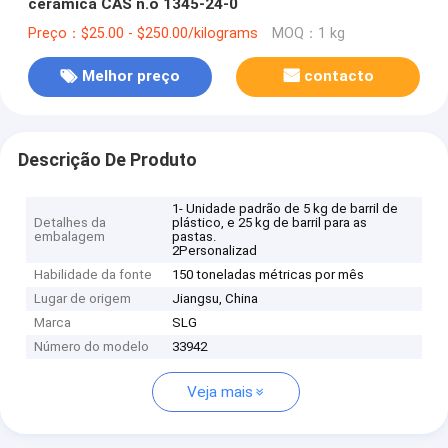
cerâmica CAS n.o 1345-24-0
Preço：$25.00 - $250.00/kilograms
MOQ：1 kg
Melhor preço
contacto
Descrição De Produto
1- Unidade padrão de 5 kg de barril de
Detalhes da
plástico, e 25 kg de barril para as
embalagem
pastas.
2Personalizad
Habilidade da fonte
150 toneladas métricas por mês
Lugar de origem
Jiangsu, China
Marca
SLG
Número do modelo
33942
Veja mais