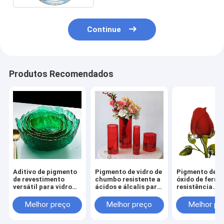
Continue
Produtos Recomendados
Aditivo de pigmento
Pigmento de vidro de
Pigmento de vi
de revestimento
chumbo resistente a
óxido de ferro
versátil para vidro
ácidos e álcalis para
resistência
fundido n.o CAS
louça de vidro
duradoura a ác
65997-18-4 / 68187-
Pigmento inorgânico
álcalis em vasi
Melhor preço
Melhor preço
Melhor pr
49-5
artigos de vidr