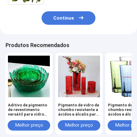
Continue
Produtos Recomendados
Aditivo de pigmento
Pigmento de vidro de
Pigmento de vi
de revestimento
chumbo resistente a
chumbo resist
versátil para vidro
ácidos e álcalis para
ácidos e álcali
fundido n.o CAS
louça de vidro
louça de vidro
65997-18-4 / 68187-
Pigmento inorgânico
Melhor preço
Melhor preço
Melhor pr
49-5