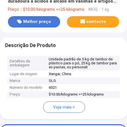
duradoura a ácidos e álcalis em vasilhas e artigos
de vidro
Preço：$10.00/kilograms >=25 kilograms
MOQ：1 kg
Melhor preço
contacto
Descrição De Produto
Unidade padrão de 5 kg de tambor de
Detalhes da
plástico para o pó, 25 kg de tambor para
embalagem
as pastas, ou personali
Lugar de origem
Xangai, China
Marca
SLG
Número do modelo
6021
Preço
$10.00/kilograms >=25 kilograms
Veja mais