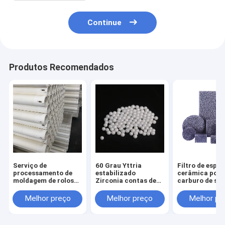
Continue
Produtos Recomendados
Serviço de
60 Grau Yttria
Filtro de espu
processamento de
estabilizado
cerâmica poro
moldagem de rolos
Zirconia contas de
carburo de silí
cerâmicos de
corte de bolas de
para solução 
alumínio refratário a
cerâmica
filtração de m
Melhor preço
Melhor preço
Melhor pr
altas temperaturas
fundidos
para fornos de rolos