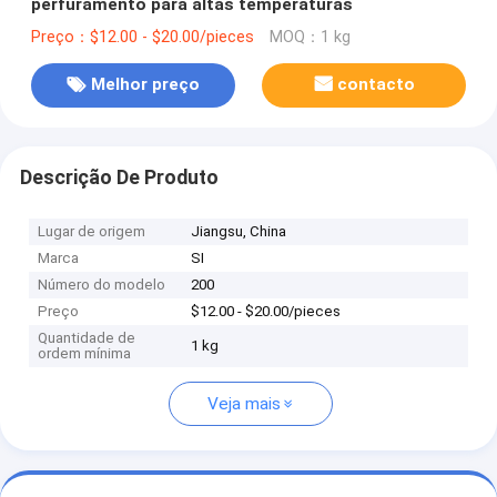
perfuramento para altas temperaturas
Preço：$12.00 - $20.00/pieces
MOQ：1 kg
Melhor preço
contacto
Descrição De Produto
Lugar de origem
Jiangsu, China
Marca
SI
Número do modelo
200
Preço
$12.00 - $20.00/pieces
Quantidade de
1 kg
ordem mínima
Veja mais